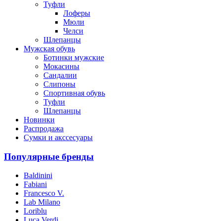
Туфли
Лоферы
Мюли
Челси
Шлепанцы
Мужская обувь
Ботинки мужские
Мокасины
Сандалии
Слипоны
Спортивная обувь
Туфли
Шлепанцы
Новинки
Распродажа
Сумки и акссесуары
Популярные бренды
Baldinini
Fabiani
Francesco V.
Lab Milano
Loriblu
Luca Verdi