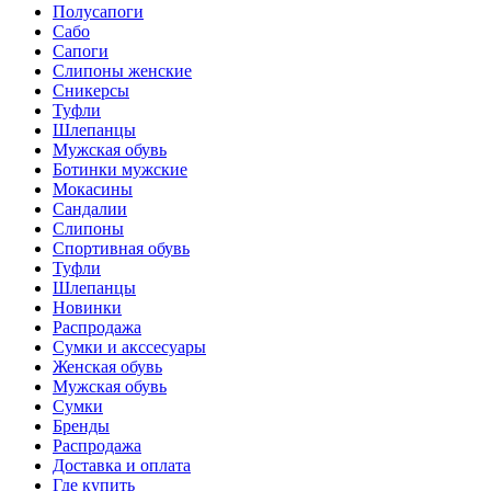
Полусапоги
Сабо
Сапоги
Слипоны женские
Сникерсы
Туфли
Шлепанцы
Мужская обувь
Ботинки мужские
Мокасины
Сандалии
Слипоны
Спортивная обувь
Туфли
Шлепанцы
Новинки
Распродажа
Сумки и акссесуары
Женская обувь
Мужская обувь
Сумки
Бренды
Распродажа
Доставка и оплата
Где купить