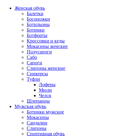
Женская обувь
Балетки
Босоножки
Ботильоны
Ботинки
Ботфорты
Кроссовки и кеды
Мокасины женские
Полусапоги
Сабо
Сапоги
Слипоны женские
Сникерсы
Туфли
Лоферы
Мюли
Челси
Шлепанцы
Мужская обувь
Ботинки мужские
Мокасины
Сандалии
Слипоны
Спортивная обувь