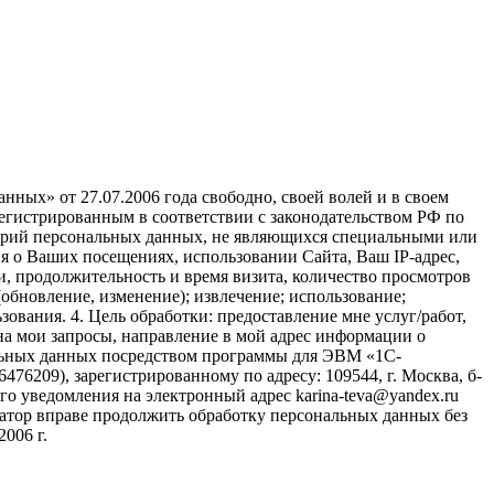
ных» от 27.07.2006 года свободно, своей волей и в своем
егистрированным в соответствии с законодательством РФ по
атегорий персональных данных, не являющихся специальными или
ия о Ваших посещениях, использовании Сайта, Ваш IP-адрес,
, продолжительность и время визита, количество просмотров
(обновление, изменение); извлечение; использование;
зования. 4. Цель обработки: предоставление мне услуг/работ,
на мои запросы, направление в мой адрес информации о
нальных данных посредством программы для ЭВМ «1С-
6209), зарегистрированному по адресу: 109544, г. Москва, б-
щего уведомления на электронный адрес karina-teva@yandex.ru
ратор вправе продолжить обработку персональных данных без
006 г.