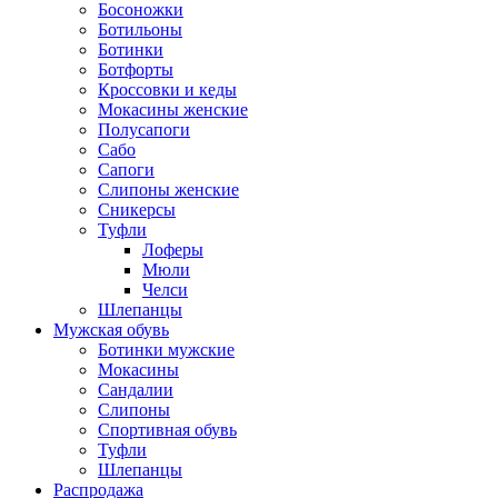
Босоножки
Ботильоны
Ботинки
Ботфорты
Кроссовки и кеды
Мокасины женские
Полусапоги
Сабо
Сапоги
Слипоны женские
Сникерсы
Туфли
Лоферы
Мюли
Челси
Шлепанцы
Мужская обувь
Ботинки мужские
Мокасины
Сандалии
Слипоны
Спортивная обувь
Туфли
Шлепанцы
Распродажа