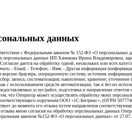
рсональных данных
ветствии с Федеральным законом № 152-ФЗ «О персональных дан
оих персональных данных ИП Хачикова Ирина Владимировна, зар
 1. Согласие дается на обработку одной, нескольких или всех к
ть: - Email; - Телефон; - Имя; - Другая информация (информац
 версию браузера, операционную систему, источник информации
бор; запись; систематизация; накопление; хранение; уточнение 
ак с использованием средств автоматизации, так и без их исполь
едоставляемых услуг/работ, подготовка и направление ответов 
 с тем, что Оператор может осуществлять обработку моих персо
соответствующего поручения ООО «1С-Битрикс», (ОГРН 507774647
действует до момента его отзыва путем направления соответствую
ае отзыва мною согласия на обработку персональных данных Опе
еральным законом №152-ФЗ «О персональных данных» от 27.07.2