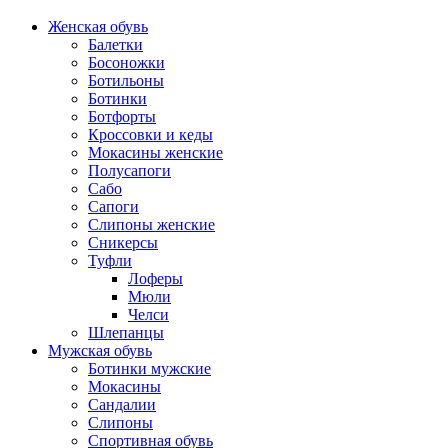
Женская обувь
Балетки
Босоножки
Ботильоны
Ботинки
Ботфорты
Кроссовки и кеды
Мокасины женские
Полусапоги
Сабо
Сапоги
Слипоны женские
Сникерсы
Туфли
Лоферы
Мюли
Челси
Шлепанцы
Мужская обувь
Ботинки мужские
Мокасины
Сандалии
Слипоны
Спортивная обувь