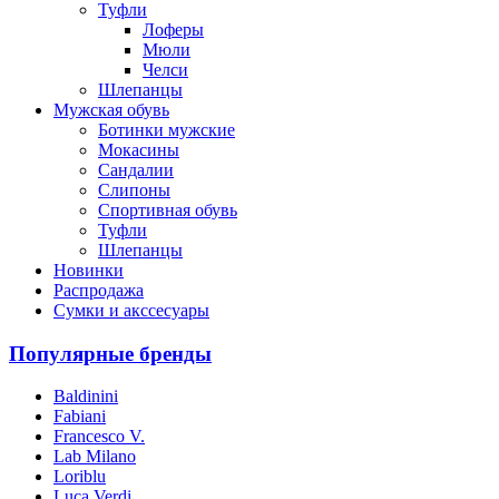
Туфли
Лоферы
Мюли
Челси
Шлепанцы
Мужская обувь
Ботинки мужские
Мокасины
Сандалии
Слипоны
Спортивная обувь
Туфли
Шлепанцы
Новинки
Распродажа
Сумки и акссесуары
Популярные бренды
Baldinini
Fabiani
Francesco V.
Lab Milano
Loriblu
Luca Verdi