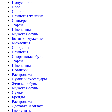
Полусапоги
Сабо
Сапоги
Слипоны женские
Сникерсы
Туфли
Шлепанцы
Мужская обувь
Ботинки мужские
Мокасины
Сандалии
Слипоны
Спортивная обувь
Туфли
Шлепанцы
Новинки
Распродажа
Сумки и акссесуары
Женская обувь
Мужская обувь
Сумки
Бренды
Распродажа
Доставка и оплата
Где купить