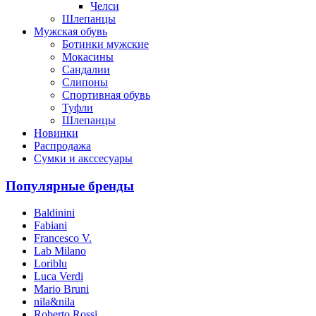
Челси
Шлепанцы
Мужская обувь
Ботинки мужские
Мокасины
Сандалии
Слипоны
Спортивная обувь
Туфли
Шлепанцы
Новинки
Распродажа
Сумки и акссесуары
Популярные бренды
Baldinini
Fabiani
Francesco V.
Lab Milano
Loriblu
Luca Verdi
Mario Bruni
nila&nila
Roberto Rossi