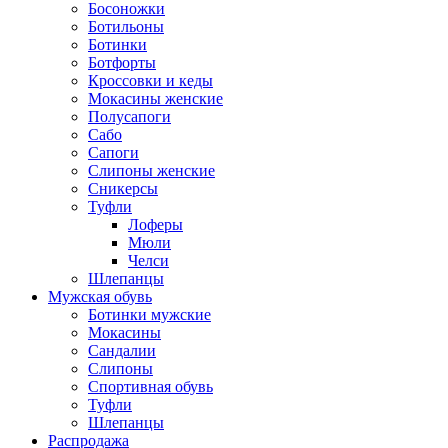
Босоножки
Ботильоны
Ботинки
Ботфорты
Кроссовки и кеды
Мокасины женские
Полусапоги
Сабо
Сапоги
Слипоны женские
Сникерсы
Туфли
Лоферы
Мюли
Челси
Шлепанцы
Мужская обувь
Ботинки мужские
Мокасины
Сандалии
Слипоны
Спортивная обувь
Туфли
Шлепанцы
Распродажа