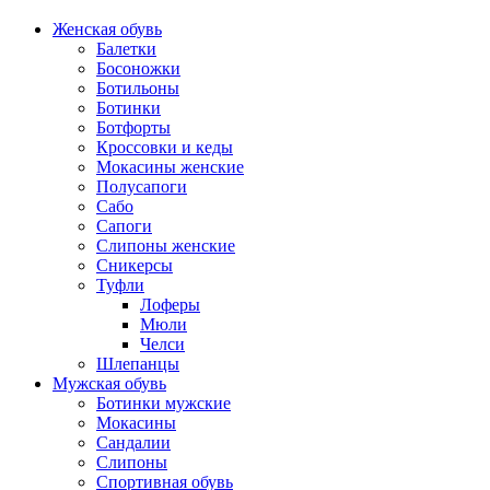
Женская обувь
Балетки
Босоножки
Ботильоны
Ботинки
Ботфорты
Кроссовки и кеды
Мокасины женские
Полусапоги
Сабо
Сапоги
Слипоны женские
Сникерсы
Туфли
Лоферы
Мюли
Челси
Шлепанцы
Мужская обувь
Ботинки мужские
Мокасины
Сандалии
Слипоны
Спортивная обувь