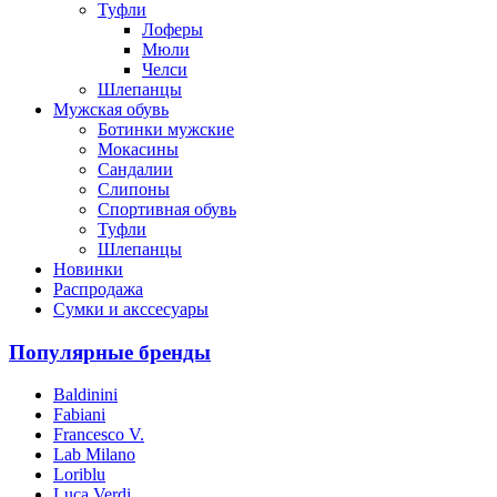
Туфли
Лоферы
Мюли
Челси
Шлепанцы
Мужская обувь
Ботинки мужские
Мокасины
Сандалии
Слипоны
Спортивная обувь
Туфли
Шлепанцы
Новинки
Распродажа
Сумки и акссесуары
Популярные бренды
Baldinini
Fabiani
Francesco V.
Lab Milano
Loriblu
Luca Verdi