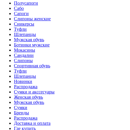
Полусапоги
Сабо
Сапоги
Слипоны женские
Сникерсы
Туфли
Шлепанцы
Мужская обувь
Ботинки мужские
Мокасины
Сандалии
Слипоны
Спортивная обувь
Туфли
Шлепанцы
Новинки
Распродажа
Сумки и акссесуары
Женская обувь
Мужская обувь
Сумки
Бренды
Распродажа
Доставка и оплата
Где купить