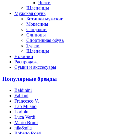
Челси
Шлепанцы
Мужская обувь
Ботинки мужские
Мокасины
Сандалии
Слипоны
Спортивная обувь
Туфли
Шлепанцы
Новинки
Распродажа
Сумки и акссесуары
Популярные бренды
Baldinini
Fabiani
Francesco V.
Lab Milano
Loriblu
Luca Verdi
Mario Bruni
nila&nila
Roberto Rossi