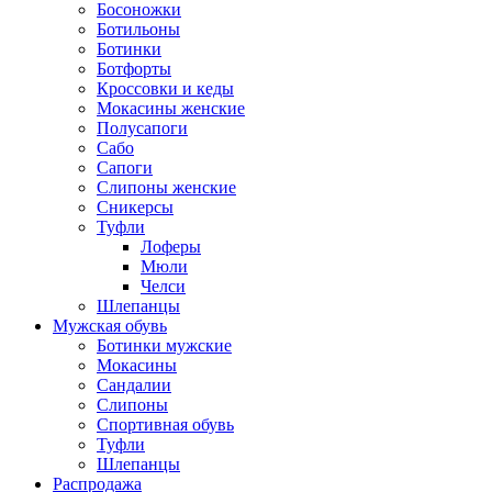
Босоножки
Ботильоны
Ботинки
Ботфорты
Кроссовки и кеды
Мокасины женские
Полусапоги
Сабо
Сапоги
Слипоны женские
Сникерсы
Туфли
Лоферы
Мюли
Челси
Шлепанцы
Мужская обувь
Ботинки мужские
Мокасины
Сандалии
Слипоны
Спортивная обувь
Туфли
Шлепанцы
Распродажа