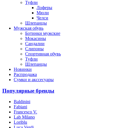
Туфли
Лоферы
Мюли
Челси
Шлепанцы
Мужская обувь
Ботинки мужские
Мокасины
Сандалии
Слипоны
Спортивная обувь
Туфли
Шлепанцы
Новинки
Распродажа
Сумки и акссесуары
Популярные бренды
Baldinini
Fabiani
Francesco V.
Lab Milano
Loriblu
Luca Verdi