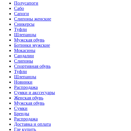
Полусапоги
Сабо
Сапоги
Слипоны женские
Сникерсы
Туфли
Шлепанцы
Мужская обувь
Ботинки мужские
Мокасины
Сандалии
Слипоны
Спортивная обувь
Туфли
Шлепанцы
Новинки
Распродажа
Сумки и акссесуары
Женская обувь
Мужская обувь
Сумки
Бренды
Распродажа
Доставка и оплата
Где купить