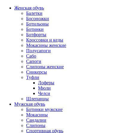
Женская обувь
Балетки
Босоножки
Ботильоны
Ботинки
Ботфорты
Кроссовки и кеды
Мокасины женские
Полусапоги
Сабо
Сапоги
Слипоны женские
Сникерсы
Туфли
Лоферы
Мюли
Челси
Шлепанцы
Мужская обувь
Ботинки мужские
Мокасины
Сандалии
Слипоны
Спортивная обувь