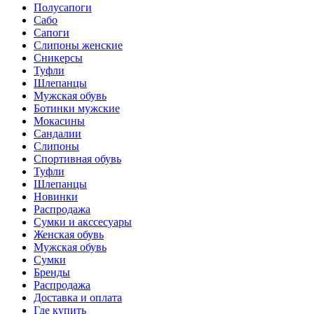
Полусапоги
Сабо
Сапоги
Слипоны женские
Сникерсы
Туфли
Шлепанцы
Мужская обувь
Ботинки мужские
Мокасины
Сандалии
Слипоны
Спортивная обувь
Туфли
Шлепанцы
Новинки
Распродажа
Сумки и акссесуары
Женская обувь
Мужская обувь
Сумки
Бренды
Распродажа
Доставка и оплата
Где купить