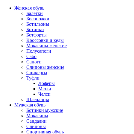
Женская обувь
Балетки
Босоножки
Ботильоны
Ботинки
Ботфорты
Кроссовки и кеды
Мокасины женские
Полусапоги
Сабо
Сапоги
Слипоны женские
Сникерсы
Туфли
Лоферы
Мюли
Челси
Шлепанцы
Мужская обувь
Ботинки мужские
Мокасины
Сандалии
Слипоны
Спортивная обувь