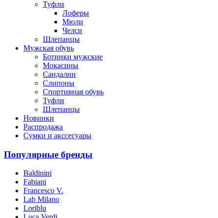
Туфли
Лоферы
Мюли
Челси
Шлепанцы
Мужская обувь
Ботинки мужские
Мокасины
Сандалии
Слипоны
Спортивная обувь
Туфли
Шлепанцы
Новинки
Распродажа
Сумки и акссесуары
Популярные бренды
Baldinini
Fabiani
Francesco V.
Lab Milano
Loriblu
Luca Verdi