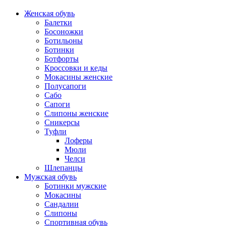
Женская обувь
Балетки
Босоножки
Ботильоны
Ботинки
Ботфорты
Кроссовки и кеды
Мокасины женские
Полусапоги
Сабо
Сапоги
Слипоны женские
Сникерсы
Туфли
Лоферы
Мюли
Челси
Шлепанцы
Мужская обувь
Ботинки мужские
Мокасины
Сандалии
Слипоны
Спортивная обувь