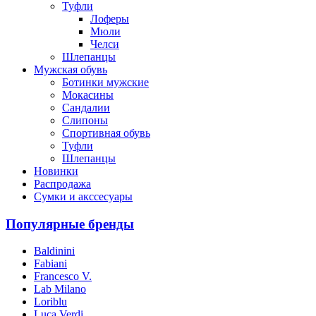
Туфли
Лоферы
Мюли
Челси
Шлепанцы
Мужская обувь
Ботинки мужские
Мокасины
Сандалии
Слипоны
Спортивная обувь
Туфли
Шлепанцы
Новинки
Распродажа
Сумки и акссесуары
Популярные бренды
Baldinini
Fabiani
Francesco V.
Lab Milano
Loriblu
Luca Verdi