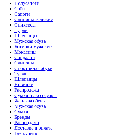
Полусапоги
Сабо
Сапоги
Слипоны женские
Сникерсы
Туфли
Шлепанцы
Мужская обувь
Ботинки мужские
Мокасины
Сандалии
Слипоны
Спортивная обувь
Туфли
Шлепанцы
Новинки
Распродажа
Сумки и акссесуары
Женская обувь
Мужская обувь
Сумки
Бренды
Распродажа
Доставка и оплата
Где купить