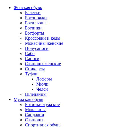
Женская обувь
Балетки
Босоножки
Ботильоны
Ботинки
Ботфорты
Кроссовки и кеды
Мокасины женские
Полусапоги
Сабо
Сапоги
Слипоны женские
Сникерсы
Туфли
Лоферы
Мюли
Челси
Шлепанцы
Мужская обувь
Ботинки мужские
Мокасины
Сандалии
Слипоны
Спортивная обувь