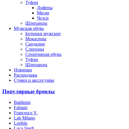
Туфли
Лоферы
Мюли
Челси
Шлепанцы
Мужская обувь
Ботинки мужские
Мокасины
Сандалии
Слипоны
Спортивная обувь
Туфли
Шлепанцы
Новинки
Распродажа
Сумки и акссесуары
Популярные бренды
Baldinini
Fabiani
Francesco V.
Lab Milano
Loriblu
Luca Verdi