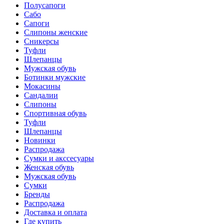
Полусапоги
Сабо
Сапоги
Слипоны женские
Сникерсы
Туфли
Шлепанцы
Мужская обувь
Ботинки мужские
Мокасины
Сандалии
Слипоны
Спортивная обувь
Туфли
Шлепанцы
Новинки
Распродажа
Сумки и акссесуары
Женская обувь
Мужская обувь
Сумки
Бренды
Распродажа
Доставка и оплата
Где купить