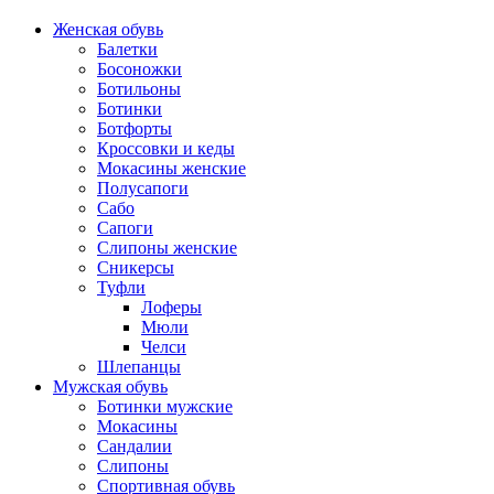
Женская обувь
Балетки
Босоножки
Ботильоны
Ботинки
Ботфорты
Кроссовки и кеды
Мокасины женские
Полусапоги
Сабо
Сапоги
Слипоны женские
Сникерсы
Туфли
Лоферы
Мюли
Челси
Шлепанцы
Мужская обувь
Ботинки мужские
Мокасины
Сандалии
Слипоны
Спортивная обувь