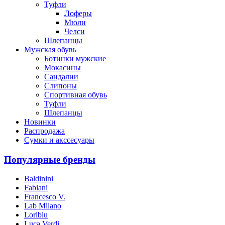
Туфли
Лоферы
Мюли
Челси
Шлепанцы
Мужская обувь
Ботинки мужские
Мокасины
Сандалии
Слипоны
Спортивная обувь
Туфли
Шлепанцы
Новинки
Распродажа
Сумки и акссесуары
Популярные бренды
Baldinini
Fabiani
Francesco V.
Lab Milano
Loriblu
Luca Verdi