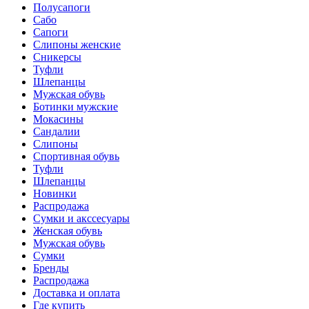
Полусапоги
Сабо
Сапоги
Слипоны женские
Сникерсы
Туфли
Шлепанцы
Мужская обувь
Ботинки мужские
Мокасины
Сандалии
Слипоны
Спортивная обувь
Туфли
Шлепанцы
Новинки
Распродажа
Сумки и акссесуары
Женская обувь
Мужская обувь
Сумки
Бренды
Распродажа
Доставка и оплата
Где купить