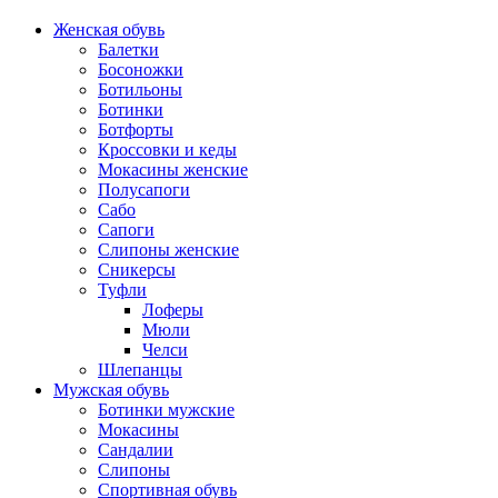
Женская обувь
Балетки
Босоножки
Ботильоны
Ботинки
Ботфорты
Кроссовки и кеды
Мокасины женские
Полусапоги
Сабо
Сапоги
Слипоны женские
Сникерсы
Туфли
Лоферы
Мюли
Челси
Шлепанцы
Мужская обувь
Ботинки мужские
Мокасины
Сандалии
Слипоны
Спортивная обувь