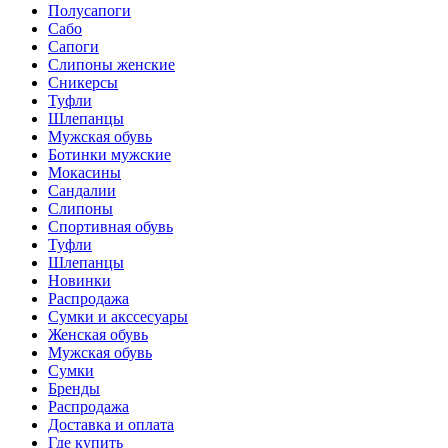
Полусапоги
Сабо
Сапоги
Слипоны женские
Сникерсы
Туфли
Шлепанцы
Мужская обувь
Ботинки мужские
Мокасины
Сандалии
Слипоны
Спортивная обувь
Туфли
Шлепанцы
Новинки
Распродажа
Сумки и акссесуары
Женская обувь
Мужская обувь
Сумки
Бренды
Распродажа
Доставка и оплата
Где купить