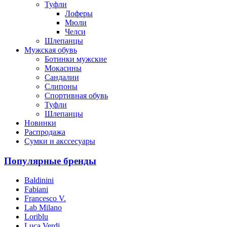
Туфли
Лоферы
Мюли
Челси
Шлепанцы
Мужская обувь
Ботинки мужские
Мокасины
Сандалии
Слипоны
Спортивная обувь
Туфли
Шлепанцы
Новинки
Распродажа
Сумки и акссесуары
Популярные бренды
Baldinini
Fabiani
Francesco V.
Lab Milano
Loriblu
Luca Verdi