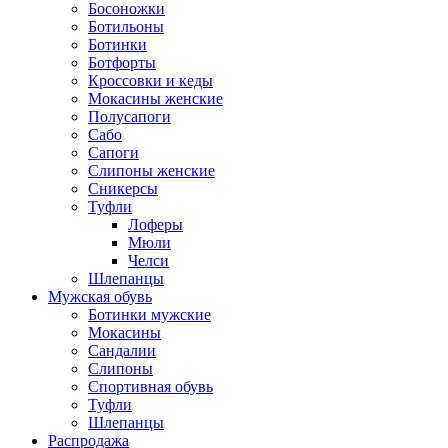
Босоножки
Ботильоны
Ботинки
Ботфорты
Кроссовки и кеды
Мокасины женские
Полусапоги
Сабо
Сапоги
Слипоны женские
Сникерсы
Туфли
Лоферы
Мюли
Челси
Шлепанцы
Мужская обувь
Ботинки мужские
Мокасины
Сандалии
Слипоны
Спортивная обувь
Туфли
Шлепанцы
Распродажа