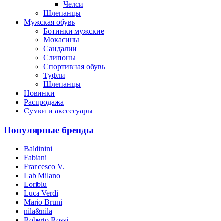
Челси
Шлепанцы
Мужская обувь
Ботинки мужские
Мокасины
Сандалии
Слипоны
Спортивная обувь
Туфли
Шлепанцы
Новинки
Распродажа
Сумки и акссесуары
Популярные бренды
Baldinini
Fabiani
Francesco V.
Lab Milano
Loriblu
Luca Verdi
Mario Bruni
nila&nila
Roberto Rossi