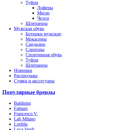
Туфли
Лоферы
Мюли
Челси
Шлепанцы
Мужская обувь
Ботинки мужские
Мокасины
Сандалии
Слипоны
Спортивная обувь
Туфли
Шлепанцы
Новинки
Распродажа
Сумки и акссесуары
Популярные бренды
Baldinini
Fabiani
Francesco V.
Lab Milano
Loriblu
Luca Verdi