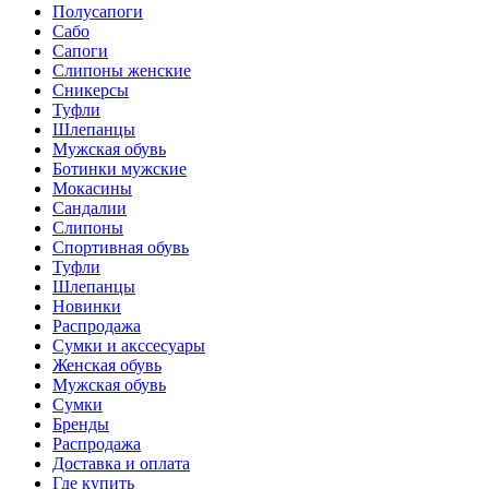
Полусапоги
Сабо
Сапоги
Слипоны женские
Сникерсы
Туфли
Шлепанцы
Мужская обувь
Ботинки мужские
Мокасины
Сандалии
Слипоны
Спортивная обувь
Туфли
Шлепанцы
Новинки
Распродажа
Сумки и акссесуары
Женская обувь
Мужская обувь
Сумки
Бренды
Распродажа
Доставка и оплата
Где купить