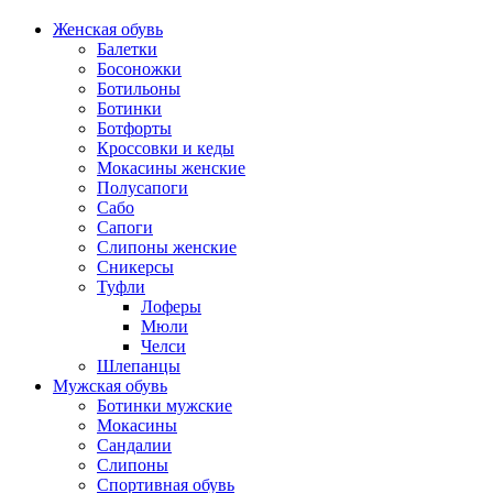
Женская обувь
Балетки
Босоножки
Ботильоны
Ботинки
Ботфорты
Кроссовки и кеды
Мокасины женские
Полусапоги
Сабо
Сапоги
Слипоны женские
Сникерсы
Туфли
Лоферы
Мюли
Челси
Шлепанцы
Мужская обувь
Ботинки мужские
Мокасины
Сандалии
Слипоны
Спортивная обувь