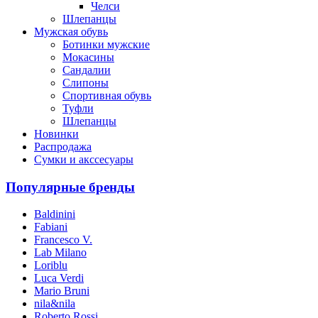
Челси
Шлепанцы
Мужская обувь
Ботинки мужские
Мокасины
Сандалии
Слипоны
Спортивная обувь
Туфли
Шлепанцы
Новинки
Распродажа
Сумки и акссесуары
Популярные бренды
Baldinini
Fabiani
Francesco V.
Lab Milano
Loriblu
Luca Verdi
Mario Bruni
nila&nila
Roberto Rossi