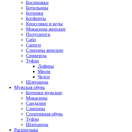
Босоножки
Ботильоны
Ботинки
Ботфорты
Кроссовки и кеды
Мокасины женские
Полусапоги
Сабо
Сапоги
Слипоны женские
Сникерсы
Туфли
Лоферы
Мюли
Челси
Шлепанцы
Мужская обувь
Ботинки мужские
Мокасины
Сандалии
Слипоны
Спортивная обувь
Туфли
Шлепанцы
Распродажа