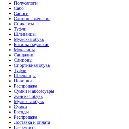
Полусапоги
Сабо
Сапоги
Слипоны женские
Сникерсы
Туфли
Шлепанцы
Мужская обувь
Ботинки мужские
Мокасины
Сандалии
Слипоны
Спортивная обувь
Туфли
Шлепанцы
Новинки
Распродажа
Сумки и акссесуары
Женская обувь
Мужская обувь
Сумки
Бренды
Распродажа
Доставка и оплата
Где купить