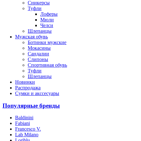
Сникерсы
Туфли
Лоферы
Мюли
Челси
Шлепанцы
Мужская обувь
Ботинки мужские
Мокасины
Сандалии
Слипоны
Спортивная обувь
Туфли
Шлепанцы
Новинки
Распродажа
Сумки и акссесуары
Популярные бренды
Baldinini
Fabiani
Francesco V.
Lab Milano
Loriblu