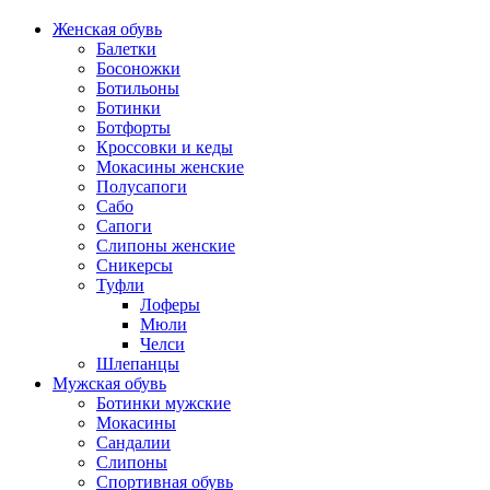
Женская обувь
Балетки
Босоножки
Ботильоны
Ботинки
Ботфорты
Кроссовки и кеды
Мокасины женские
Полусапоги
Сабо
Сапоги
Слипоны женские
Сникерсы
Туфли
Лоферы
Мюли
Челси
Шлепанцы
Мужская обувь
Ботинки мужские
Мокасины
Сандалии
Слипоны
Спортивная обувь