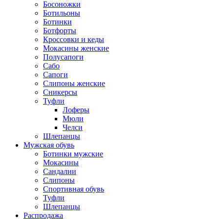
Босоножки
Ботильоны
Ботинки
Ботфорты
Кроссовки и кеды
Мокасины женские
Полусапоги
Сабо
Сапоги
Слипоны женские
Сникерсы
Туфли
Лоферы
Мюли
Челси
Шлепанцы
Мужская обувь
Ботинки мужские
Мокасины
Сандалии
Слипоны
Спортивная обувь
Туфли
Шлепанцы
Распродажа