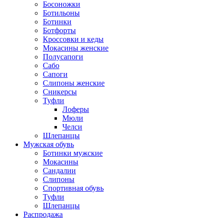
Босоножки
Ботильоны
Ботинки
Ботфорты
Кроссовки и кеды
Мокасины женские
Полусапоги
Сабо
Сапоги
Слипоны женские
Сникерсы
Туфли
Лоферы
Мюли
Челси
Шлепанцы
Мужская обувь
Ботинки мужские
Мокасины
Сандалии
Слипоны
Спортивная обувь
Туфли
Шлепанцы
Распродажа