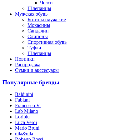
Челси
Шлепанцы
Мужская обувь
Ботинки мужские
Мокасины
Сандалии
Слипоны
Спортивная обувь
Туфли
Шлепанцы
Новинки
Распродажа
Сумки и акссесуары
Популярные бренды
Baldinini
Fabiani
Francesco V.
Lab Milano
Loriblu
Luca Verdi
Mario Bruni
nila&nila
Roberto Rossi