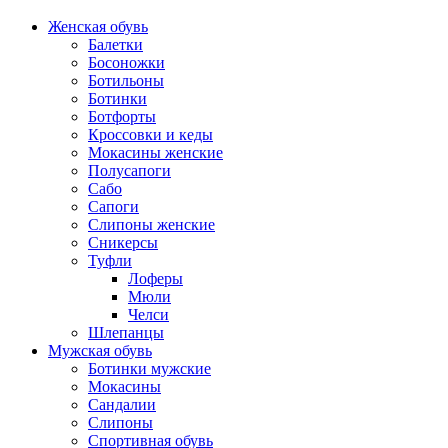
Женская обувь
Балетки
Босоножки
Ботильоны
Ботинки
Ботфорты
Кроссовки и кеды
Мокасины женские
Полусапоги
Сабо
Сапоги
Слипоны женские
Сникерсы
Туфли
Лоферы
Мюли
Челси
Шлепанцы
Мужская обувь
Ботинки мужские
Мокасины
Сандалии
Слипоны
Спортивная обувь