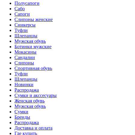
Полусапоги
Сабо
Сапоги
Слипоны женские
Сникерсы
Туфли
Шлепанцы
Мужская обувь
Ботинки мужские
Мокасины
Сандалии
Слипоны
Спортивная обувь
Туфли
Шлепанцы
Новинки
Распродажа
Сумки и акссесуары
Женская обувь
Мужская обувь
Сумки
Бренды
Распродажа
Доставка и оплата
Где купить