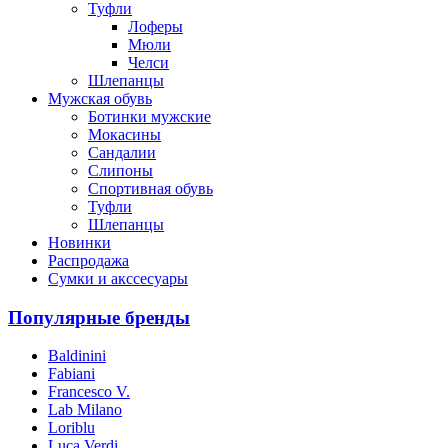
Туфли
Лоферы
Мюли
Челси
Шлепанцы
Мужская обувь
Ботинки мужские
Мокасины
Сандалии
Слипоны
Спортивная обувь
Туфли
Шлепанцы
Новинки
Распродажа
Сумки и акссесуары
Популярные бренды
Baldinini
Fabiani
Francesco V.
Lab Milano
Loriblu
Luca Verdi