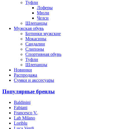
Туфли
Лоферы
Мюли
Челси
Шлепанцы
Мужская обувь
Ботинки мужские
Мокасины
Сандалии
Слипоны
Спортивная обувь
Туфли
Шлепанцы
Новинки
Распродажа
Сумки и акссесуары
Популярные бренды
Baldinini
Fabiani
Francesco V.
Lab Milano
Loriblu
Luca Verdi