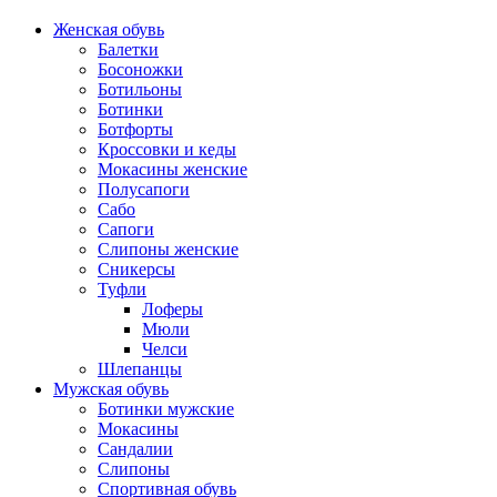
Женская обувь
Балетки
Босоножки
Ботильоны
Ботинки
Ботфорты
Кроссовки и кеды
Мокасины женские
Полусапоги
Сабо
Сапоги
Слипоны женские
Сникерсы
Туфли
Лоферы
Мюли
Челси
Шлепанцы
Мужская обувь
Ботинки мужские
Мокасины
Сандалии
Слипоны
Спортивная обувь