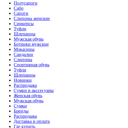
Полусапоги
Сабо
Сапоги
Слипоны женские
Сникерсы
Туфли
Шлепанцы
Мужская обувь
Ботинки мужские
Мокасины
Сандалии
Слипоны
Спортивная обувь
Туфли
Шлепанцы
Новинки
Распродажа
Сумки и акссесуары
Женская обувь
Мужская обувь
Сумки
Бренды
Распродажа
Доставка и оплата
Где купить