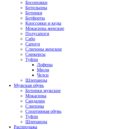
Босоножки
Ботильоны
Ботинки
Ботфорты
Кроссовки и кеды
Мокасины женские
Полусапоги
Сабо
Сапоги
Слипоны женские
Сникерсы
Туфли
Лоферы
Мюли
Челси
Шлепанцы
Мужская обувь
Ботинки мужские
Мокасины
Сандалии
Слипоны
Спортивная обувь
Туфли
Шлепанцы
Распродажа