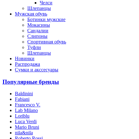
Челси
Шлепанцы
Мужская обувь
Ботинки мужские
Мокасины
Сандалии
Слипоны
Спортивная обувь
Туфли
Шлепанцы
Новинки
Распродажа
Сумки и акссесуары
Популярные бренды
Baldinini
Fabiani
Francesco V.
Lab Milano
Loriblu
Luca Verdi
Mario Bruni
nila&nila
Roberto Rossi