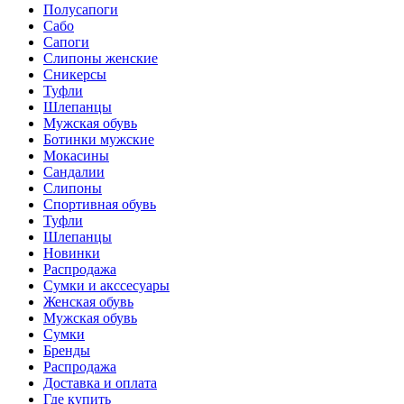
Полусапоги
Сабо
Сапоги
Слипоны женские
Сникерсы
Туфли
Шлепанцы
Мужская обувь
Ботинки мужские
Мокасины
Сандалии
Слипоны
Спортивная обувь
Туфли
Шлепанцы
Новинки
Распродажа
Сумки и акссесуары
Женская обувь
Мужская обувь
Сумки
Бренды
Распродажа
Доставка и оплата
Где купить