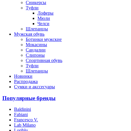
Сникерсы
Туфли
Лоферы
Мюли
Челси
Шлепанцы
Мужская обувь
Ботинки мужские
Мокасины
Сандалии
Слипоны
Спортивная обувь
Туфли
Шлепанцы
Новинки
Распродажа
Сумки и акссесуары
Популярные бренды
Baldinini
Fabiani
Francesco V.
Lab Milano
Loriblu