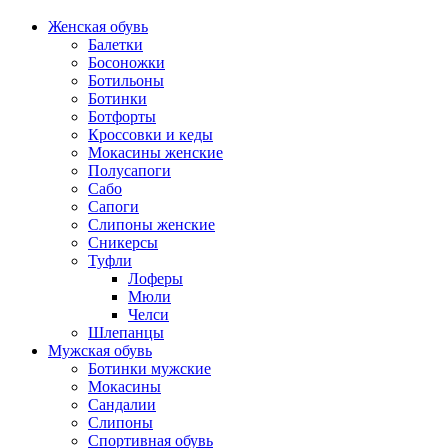
Женская обувь
Балетки
Босоножки
Ботильоны
Ботинки
Ботфорты
Кроссовки и кеды
Мокасины женские
Полусапоги
Сабо
Сапоги
Слипоны женские
Сникерсы
Туфли
Лоферы
Мюли
Челси
Шлепанцы
Мужская обувь
Ботинки мужские
Мокасины
Сандалии
Слипоны
Спортивная обувь