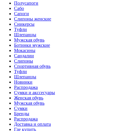
Полусапоги
Сабо
Сапоги
Слипоны женские
Сникерсы
Туфли
Шлепанцы
Мужская обувь
Ботинки мужские
Мокасины
Сандалии
Слипоны
Спортивная обувь
Туфли
Шлепанцы
Новинки
Распродажа
Сумки и акссесуары
Женская обувь
Мужская обувь
Сумки
Бренды
Распродажа
Доставка и оплата
Где купить