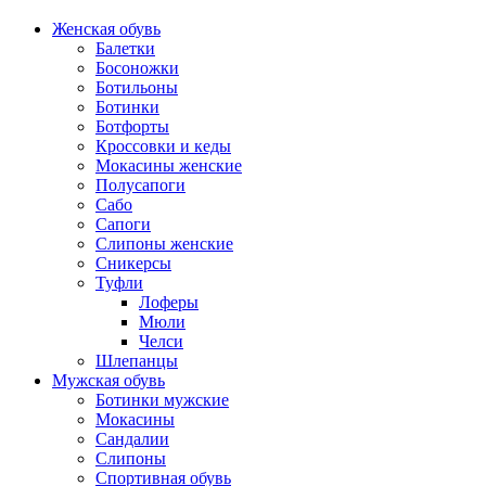
Женская обувь
Балетки
Босоножки
Ботильоны
Ботинки
Ботфорты
Кроссовки и кеды
Мокасины женские
Полусапоги
Сабо
Сапоги
Слипоны женские
Сникерсы
Туфли
Лоферы
Мюли
Челси
Шлепанцы
Мужская обувь
Ботинки мужские
Мокасины
Сандалии
Слипоны
Спортивная обувь