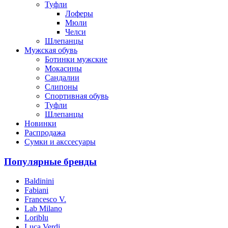
Туфли
Лоферы
Мюли
Челси
Шлепанцы
Мужская обувь
Ботинки мужские
Мокасины
Сандалии
Слипоны
Спортивная обувь
Туфли
Шлепанцы
Новинки
Распродажа
Сумки и акссесуары
Популярные бренды
Baldinini
Fabiani
Francesco V.
Lab Milano
Loriblu
Luca Verdi