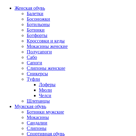
Женская обувь
Балетки
Босоножки
Ботильоны
Ботинки
Ботфорты
Кроссовки и кеды
Мокасины женские
Полусапоги
Сабо
Сапоги
Слипоны женские
Сникерсы
Туфли
Лоферы
Мюли
Челси
Шлепанцы
Мужская обувь
Ботинки мужские
Мокасины
Сандалии
Слипоны
Спортивная обувь