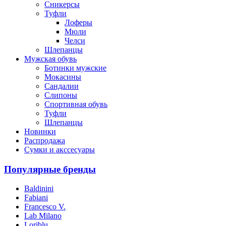
Сникерсы
Туфли
Лоферы
Мюли
Челси
Шлепанцы
Мужская обувь
Ботинки мужские
Мокасины
Сандалии
Слипоны
Спортивная обувь
Туфли
Шлепанцы
Новинки
Распродажа
Сумки и акссесуары
Популярные бренды
Baldinini
Fabiani
Francesco V.
Lab Milano
Loriblu