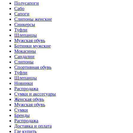
Полусапоги
Сабо
Сапоги
Слипоны женские
Сникерсы
Туфли
Шлепанцы
Мужская обувь
Ботинки мужские
Мокасины
Сандалии
Слипоны
Спортивная обувь
Туфли
Шлепанцы
Новинки
Распродажа
Сумки и акссесуары
Женская обувь
Мужская обувь
Сумки
Бренды
Распродажа
Доставка и оплата
Где купить