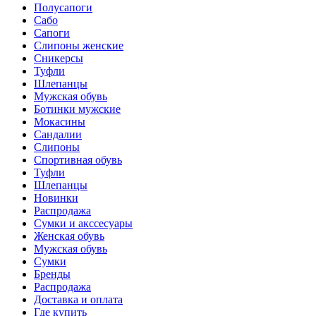
Полусапоги
Сабо
Сапоги
Слипоны женские
Сникерсы
Туфли
Шлепанцы
Мужская обувь
Ботинки мужские
Мокасины
Сандалии
Слипоны
Спортивная обувь
Туфли
Шлепанцы
Новинки
Распродажа
Сумки и акссесуары
Женская обувь
Мужская обувь
Сумки
Бренды
Распродажа
Доставка и оплата
Где купить