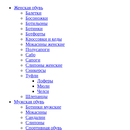
Женская обувь
Балетки
Босоножки
Ботильоны
Ботинки
Ботфорты
Кроссовки и кеды
Мокасины женские
Полусапоги
Сабо
Сапоги
Слипоны женские
Сникерсы
Туфли
Лоферы
Мюли
Челси
Шлепанцы
Мужская обувь
Ботинки мужские
Мокасины
Сандалии
Слипоны
Спортивная обувь