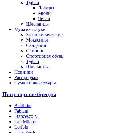
Туфли
Лоферы
Мюли
Челси
Шлепанцы
Мужская обувь
Ботинки мужские
Мокасины
Сандалии
Слипоны
Спортивная обувь
Туфли
Шлепанцы
Новинки
Распродажа
Сумки и акссесуары
Популярные бренды
Baldinini
Fabiani
Francesco V.
Lab Milano
Loriblu
Luca Verdi