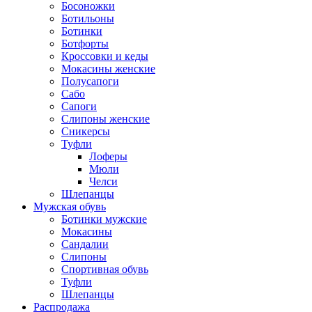
Босоножки
Ботильоны
Ботинки
Ботфорты
Кроссовки и кеды
Мокасины женские
Полусапоги
Сабо
Сапоги
Слипоны женские
Сникерсы
Туфли
Лоферы
Мюли
Челси
Шлепанцы
Мужская обувь
Ботинки мужские
Мокасины
Сандалии
Слипоны
Спортивная обувь
Туфли
Шлепанцы
Распродажа