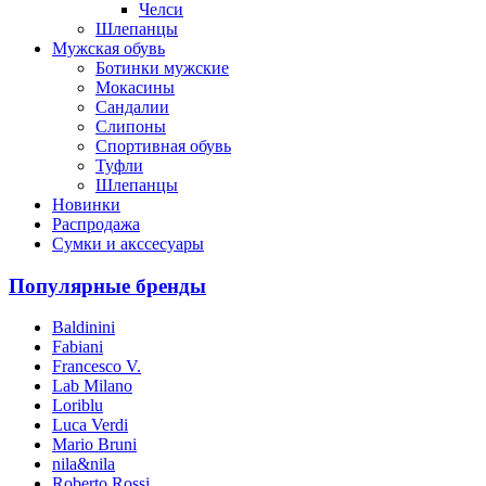
Челси
Шлепанцы
Мужская обувь
Ботинки мужские
Мокасины
Сандалии
Слипоны
Спортивная обувь
Туфли
Шлепанцы
Новинки
Распродажа
Сумки и акссесуары
Популярные бренды
Baldinini
Fabiani
Francesco V.
Lab Milano
Loriblu
Luca Verdi
Mario Bruni
nila&nila
Roberto Rossi