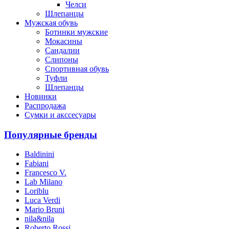
Челси
Шлепанцы
Мужская обувь
Ботинки мужские
Мокасины
Сандалии
Слипоны
Спортивная обувь
Туфли
Шлепанцы
Новинки
Распродажа
Сумки и акссесуары
Популярные бренды
Baldinini
Fabiani
Francesco V.
Lab Milano
Loriblu
Luca Verdi
Mario Bruni
nila&nila
Roberto Rossi