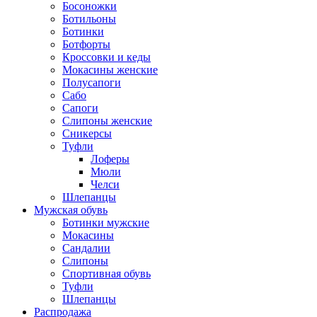
Босоножки
Ботильоны
Ботинки
Ботфорты
Кроссовки и кеды
Мокасины женские
Полусапоги
Сабо
Сапоги
Слипоны женские
Сникерсы
Туфли
Лоферы
Мюли
Челси
Шлепанцы
Мужская обувь
Ботинки мужские
Мокасины
Сандалии
Слипоны
Спортивная обувь
Туфли
Шлепанцы
Распродажа