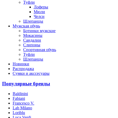
Туфли
Лоферы
Мюли
Челси
Шлепанцы
Мужская обувь
Ботинки мужские
Мокасины
Сандалии
Слипоны
Спортивная обувь
Туфли
Шлепанцы
Новинки
Распродажа
Сумки и акссесуары
Популярные бренды
Baldinini
Fabiani
Francesco V.
Lab Milano
Loriblu
Luca Verdi