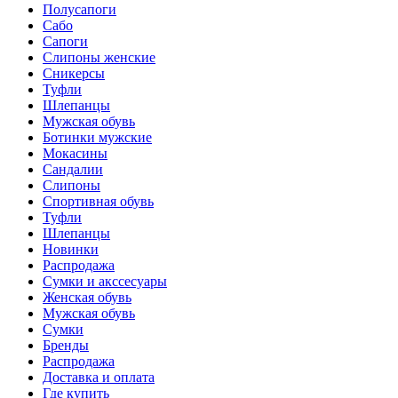
Полусапоги
Сабо
Сапоги
Слипоны женские
Сникерсы
Туфли
Шлепанцы
Мужская обувь
Ботинки мужские
Мокасины
Сандалии
Слипоны
Спортивная обувь
Туфли
Шлепанцы
Новинки
Распродажа
Сумки и акссесуары
Женская обувь
Мужская обувь
Сумки
Бренды
Распродажа
Доставка и оплата
Где купить