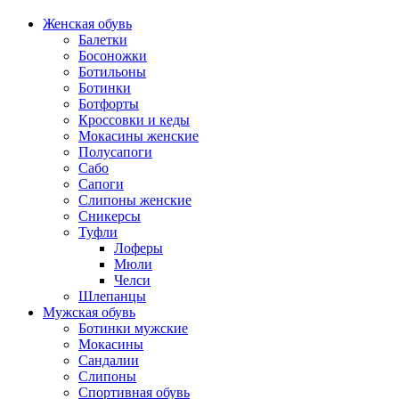
Женская обувь
Балетки
Босоножки
Ботильоны
Ботинки
Ботфорты
Кроссовки и кеды
Мокасины женские
Полусапоги
Сабо
Сапоги
Слипоны женские
Сникерсы
Туфли
Лоферы
Мюли
Челси
Шлепанцы
Мужская обувь
Ботинки мужские
Мокасины
Сандалии
Слипоны
Спортивная обувь