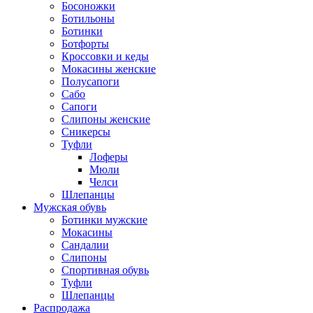
Босоножки
Ботильоны
Ботинки
Ботфорты
Кроссовки и кеды
Мокасины женские
Полусапоги
Сабо
Сапоги
Слипоны женские
Сникерсы
Туфли
Лоферы
Мюли
Челси
Шлепанцы
Мужская обувь
Ботинки мужские
Мокасины
Сандалии
Слипоны
Спортивная обувь
Туфли
Шлепанцы
Распродажа