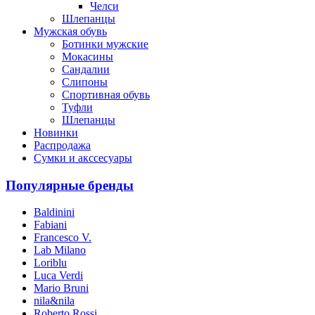
Челси
Шлепанцы
Мужская обувь
Ботинки мужские
Мокасины
Сандалии
Слипоны
Спортивная обувь
Туфли
Шлепанцы
Новинки
Распродажа
Сумки и акссесуары
Популярные бренды
Baldinini
Fabiani
Francesco V.
Lab Milano
Loriblu
Luca Verdi
Mario Bruni
nila&nila
Roberto Rossi