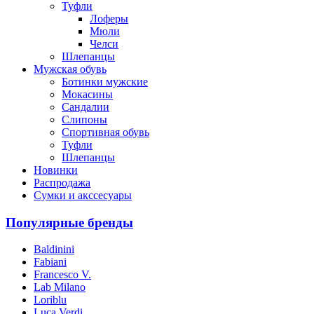
Туфли
Лоферы
Мюли
Челси
Шлепанцы
Мужская обувь
Ботинки мужские
Мокасины
Сандалии
Слипоны
Спортивная обувь
Туфли
Шлепанцы
Новинки
Распродажа
Сумки и акссесуары
Популярные бренды
Baldinini
Fabiani
Francesco V.
Lab Milano
Loriblu
Luca Verdi