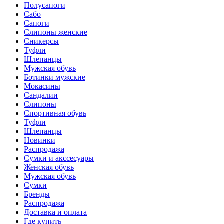
Полусапоги
Сабо
Сапоги
Слипоны женские
Сникерсы
Туфли
Шлепанцы
Мужская обувь
Ботинки мужские
Мокасины
Сандалии
Слипоны
Спортивная обувь
Туфли
Шлепанцы
Новинки
Распродажа
Сумки и акссесуары
Женская обувь
Мужская обувь
Сумки
Бренды
Распродажа
Доставка и оплата
Где купить