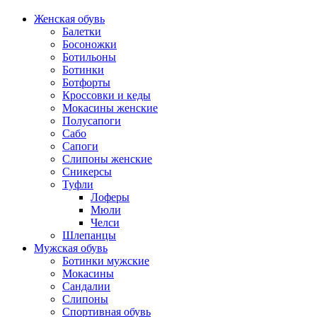
Женская обувь
Балетки
Босоножки
Ботильоны
Ботинки
Ботфорты
Кроссовки и кеды
Мокасины женские
Полусапоги
Сабо
Сапоги
Слипоны женские
Сникерсы
Туфли
Лоферы
Мюли
Челси
Шлепанцы
Мужская обувь
Ботинки мужские
Мокасины
Сандалии
Слипоны
Спортивная обувь