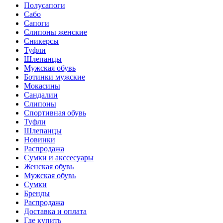
Полусапоги
Сабо
Сапоги
Слипоны женские
Сникерсы
Туфли
Шлепанцы
Мужская обувь
Ботинки мужские
Мокасины
Сандалии
Слипоны
Спортивная обувь
Туфли
Шлепанцы
Новинки
Распродажа
Сумки и акссесуары
Женская обувь
Мужская обувь
Сумки
Бренды
Распродажа
Доставка и оплата
Где купить