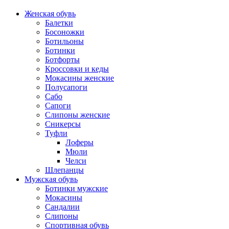
Женская обувь
Балетки
Босоножки
Ботильоны
Ботинки
Ботфорты
Кроссовки и кеды
Мокасины женские
Полусапоги
Сабо
Сапоги
Слипоны женские
Сникерсы
Туфли
Лоферы
Мюли
Челси
Шлепанцы
Мужская обувь
Ботинки мужские
Мокасины
Сандалии
Слипоны
Спортивная обувь