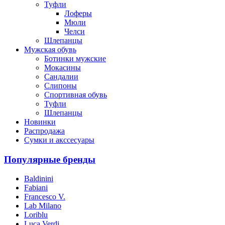
Туфли
Лоферы
Мюли
Челси
Шлепанцы
Мужская обувь
Ботинки мужские
Мокасины
Сандалии
Слипоны
Спортивная обувь
Туфли
Шлепанцы
Новинки
Распродажа
Сумки и акссесуары
Популярные бренды
Baldinini
Fabiani
Francesco V.
Lab Milano
Loriblu
Luca Verdi