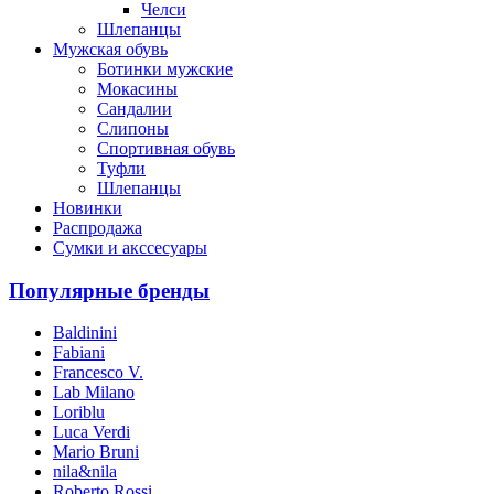
Челси
Шлепанцы
Мужская обувь
Ботинки мужские
Мокасины
Сандалии
Слипоны
Спортивная обувь
Туфли
Шлепанцы
Новинки
Распродажа
Сумки и акссесуары
Популярные бренды
Baldinini
Fabiani
Francesco V.
Lab Milano
Loriblu
Luca Verdi
Mario Bruni
nila&nila
Roberto Rossi