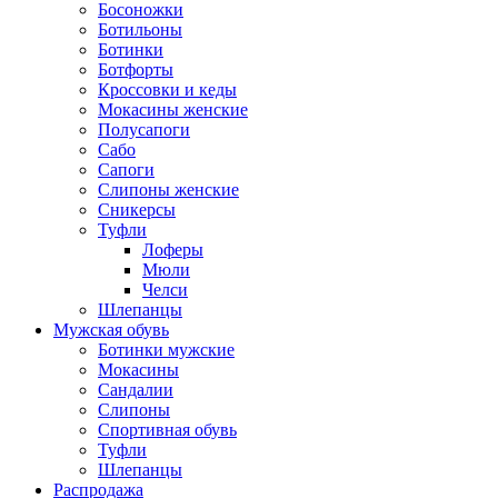
Босоножки
Ботильоны
Ботинки
Ботфорты
Кроссовки и кеды
Мокасины женские
Полусапоги
Сабо
Сапоги
Слипоны женские
Сникерсы
Туфли
Лоферы
Мюли
Челси
Шлепанцы
Мужская обувь
Ботинки мужские
Мокасины
Сандалии
Слипоны
Спортивная обувь
Туфли
Шлепанцы
Распродажа