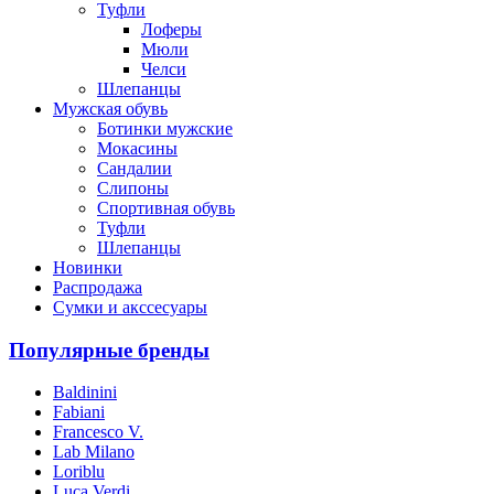
Туфли
Лоферы
Мюли
Челси
Шлепанцы
Мужская обувь
Ботинки мужские
Мокасины
Сандалии
Слипоны
Спортивная обувь
Туфли
Шлепанцы
Новинки
Распродажа
Сумки и акссесуары
Популярные бренды
Baldinini
Fabiani
Francesco V.
Lab Milano
Loriblu
Luca Verdi