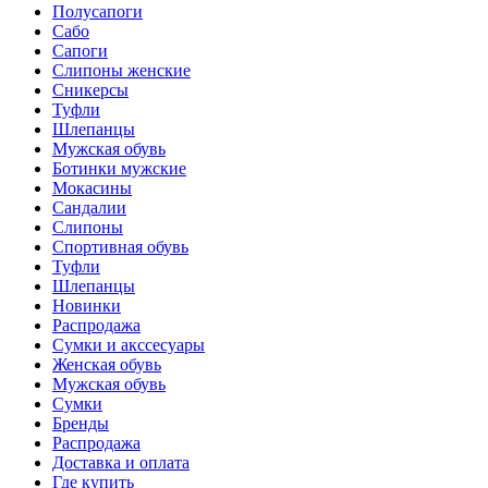
Полусапоги
Сабо
Сапоги
Слипоны женские
Сникерсы
Туфли
Шлепанцы
Мужская обувь
Ботинки мужские
Мокасины
Сандалии
Слипоны
Спортивная обувь
Туфли
Шлепанцы
Новинки
Распродажа
Сумки и акссесуары
Женская обувь
Мужская обувь
Сумки
Бренды
Распродажа
Доставка и оплата
Где купить