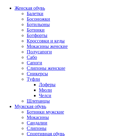
Женская обувь
Балетки
Босоножки
Ботильоны
Ботинки
Ботфорты
Кроссовки и кеды
Мокасины женские
Полусапоги
Сабо
Сапоги
Слипоны женские
Сникерсы
Туфли
Лоферы
Мюли
Челси
Шлепанцы
Мужская обувь
Ботинки мужские
Мокасины
Сандалии
Слипоны
Спортивная обувь