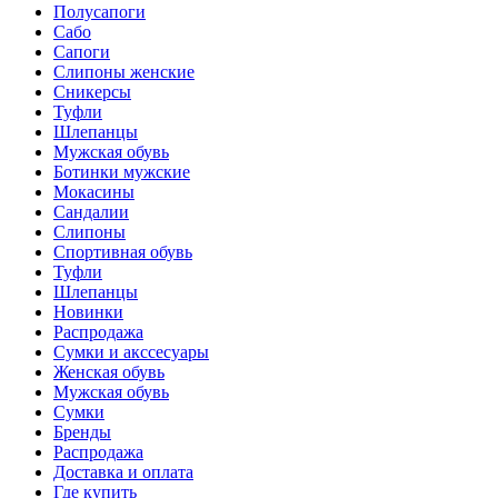
Полусапоги
Сабо
Сапоги
Слипоны женские
Сникерсы
Туфли
Шлепанцы
Мужская обувь
Ботинки мужские
Мокасины
Сандалии
Слипоны
Спортивная обувь
Туфли
Шлепанцы
Новинки
Распродажа
Сумки и акссесуары
Женская обувь
Мужская обувь
Сумки
Бренды
Распродажа
Доставка и оплата
Где купить