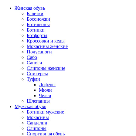
Женская обувь
Балетки
Босоножки
Ботильоны
Ботинки
Ботфорты
Кроссовки и кеды
Мокасины женские
Полусапоги
Сабо
Сапоги
Слипоны женские
Сникерсы
Туфли
Лоферы
Мюли
Челси
Шлепанцы
Мужская обувь
Ботинки мужские
Мокасины
Сандалии
Слипоны
Спортивная обувь