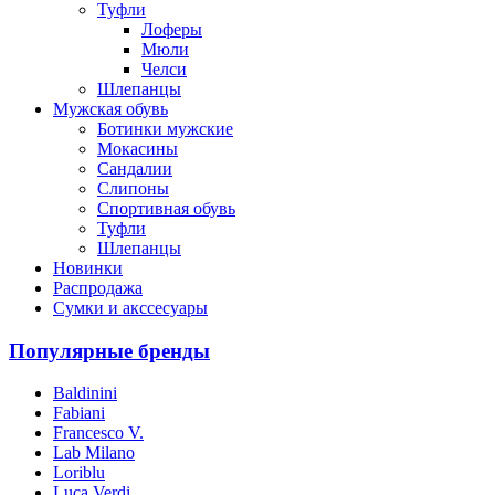
Туфли
Лоферы
Мюли
Челси
Шлепанцы
Мужская обувь
Ботинки мужские
Мокасины
Сандалии
Слипоны
Спортивная обувь
Туфли
Шлепанцы
Новинки
Распродажа
Сумки и акссесуары
Популярные бренды
Baldinini
Fabiani
Francesco V.
Lab Milano
Loriblu
Luca Verdi