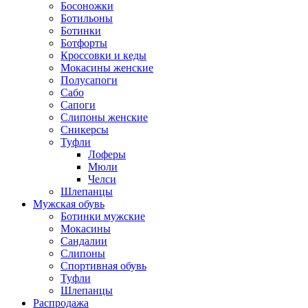
Босоножки
Ботильоны
Ботинки
Ботфорты
Кроссовки и кеды
Мокасины женские
Полусапоги
Сабо
Сапоги
Слипоны женские
Сникерсы
Туфли
Лоферы
Мюли
Челси
Шлепанцы
Мужская обувь
Ботинки мужские
Мокасины
Сандалии
Слипоны
Спортивная обувь
Туфли
Шлепанцы
Распродажа