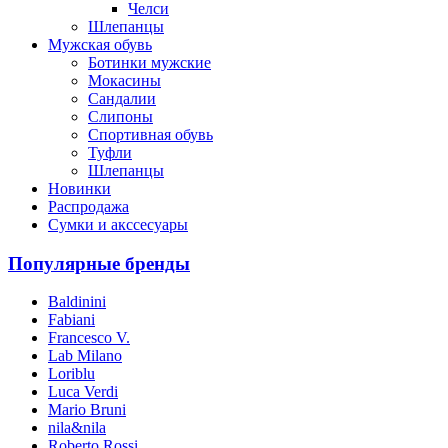
Челси
Шлепанцы
Мужская обувь
Ботинки мужские
Мокасины
Сандалии
Слипоны
Спортивная обувь
Туфли
Шлепанцы
Новинки
Распродажа
Сумки и акссесуары
Популярные бренды
Baldinini
Fabiani
Francesco V.
Lab Milano
Loriblu
Luca Verdi
Mario Bruni
nila&nila
Roberto Rossi