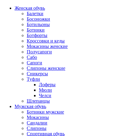
Женская обувь
Балетки
Босоножки
Ботильоны
Ботинки
Ботфорты
Кроссовки и кеды
Мокасины женские
Полусапоги
Сабо
Сапоги
Слипоны женские
Сникерсы
Туфли
Лоферы
Мюли
Челси
Шлепанцы
Мужская обувь
Ботинки мужские
Мокасины
Сандалии
Слипоны
Спортивная обувь