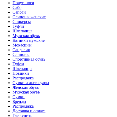
Полусапоги
Сабо
Сапоги
Слипоны женские
Сникерсы
Туфли
Шлепанцы
Мужская обувь
Ботинки мужские
Мокасины
Сандалии
Слипоны
Спортивная обувь
Туфли
Шлепанцы
Новинки
Распродажа
Сумки и акссесуары
Женская обувь
Мужская обувь
Сумки
Бренды
Распродажа
Доставка и оплата
Где купить