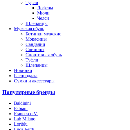
Туфли
Лоферы
Мюли
Челси
Шлепанцы
Мужская обувь
Ботинки мужские
Мокасины
Сандалии
Слипоны
Спортивная обувь
Туфли
Шлепанцы
Новинки
Распродажа
Сумки и акссесуары
Популярные бренды
Baldinini
Fabiani
Francesco V.
Lab Milano
Loriblu
Luca Verdi