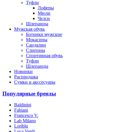
Туфли
Лоферы
Мюли
Челси
Шлепанцы
Мужская обувь
Ботинки мужские
Мокасины
Сандалии
Слипоны
Спортивная обувь
Туфли
Шлепанцы
Новинки
Распродажа
Сумки и акссесуары
Популярные бренды
Baldinini
Fabiani
Francesco V.
Lab Milano
Loriblu
Luca Verdi