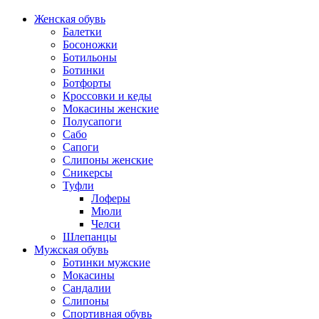
Женская обувь
Балетки
Босоножки
Ботильоны
Ботинки
Ботфорты
Кроссовки и кеды
Мокасины женские
Полусапоги
Сабо
Сапоги
Слипоны женские
Сникерсы
Туфли
Лоферы
Мюли
Челси
Шлепанцы
Мужская обувь
Ботинки мужские
Мокасины
Сандалии
Слипоны
Спортивная обувь