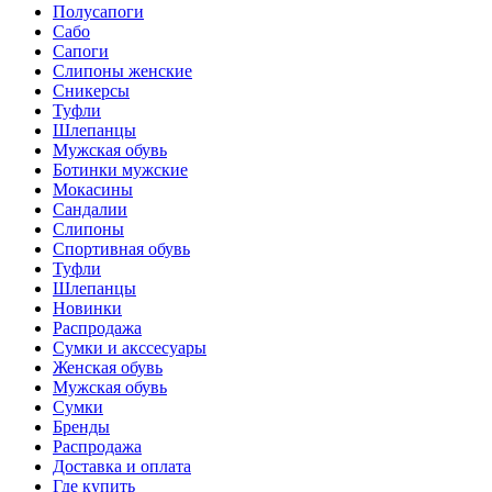
Полусапоги
Сабо
Сапоги
Слипоны женские
Сникерсы
Туфли
Шлепанцы
Мужская обувь
Ботинки мужские
Мокасины
Сандалии
Слипоны
Спортивная обувь
Туфли
Шлепанцы
Новинки
Распродажа
Сумки и акссесуары
Женская обувь
Мужская обувь
Сумки
Бренды
Распродажа
Доставка и оплата
Где купить