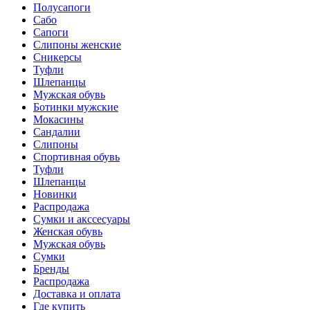
Полусапоги
Сабо
Сапоги
Слипоны женские
Сникерсы
Туфли
Шлепанцы
Мужская обувь
Ботинки мужские
Мокасины
Сандалии
Слипоны
Спортивная обувь
Туфли
Шлепанцы
Новинки
Распродажа
Сумки и акссесуары
Женская обувь
Мужская обувь
Сумки
Бренды
Распродажа
Доставка и оплата
Где купить