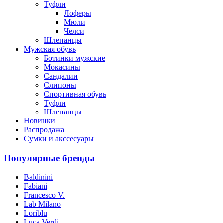
Туфли
Лоферы
Мюли
Челси
Шлепанцы
Мужская обувь
Ботинки мужские
Мокасины
Сандалии
Слипоны
Спортивная обувь
Туфли
Шлепанцы
Новинки
Распродажа
Сумки и акссесуары
Популярные бренды
Baldinini
Fabiani
Francesco V.
Lab Milano
Loriblu
Luca Verdi