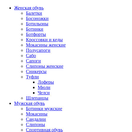
Женская обувь
Балетки
Босоножки
Ботильоны
Ботинки
Ботфорты
Кроссовки и кеды
Мокасины женские
Полусапоги
Сабо
Сапоги
Слипоны женские
Сникерсы
Туфли
Лоферы
Мюли
Челси
Шлепанцы
Мужская обувь
Ботинки мужские
Мокасины
Сандалии
Слипоны
Спортивная обувь