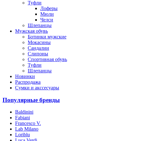
Туфли
Лоферы
Мюли
Челси
Шлепанцы
Мужская обувь
Ботинки мужские
Мокасины
Сандалии
Слипоны
Спортивная обувь
Туфли
Шлепанцы
Новинки
Распродажа
Сумки и акссесуары
Популярные бренды
Baldinini
Fabiani
Francesco V.
Lab Milano
Loriblu
Luca Verdi