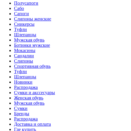
Полусапоги
Сабо
Сапоги
Слипоны женские
Сникерсы
Туфли
Шлепанцы
Мужская обувь
Ботинки мужские
Мокасины
Сандалии
Слипоны
Спортивная обувь
Туфли
Шлепанцы
Новинки
Распродажа
Сумки и акссесуары
Женская обувь
Мужская обувь
Сумки
Бренды
Распродажа
Доставка и оплата
Где купить