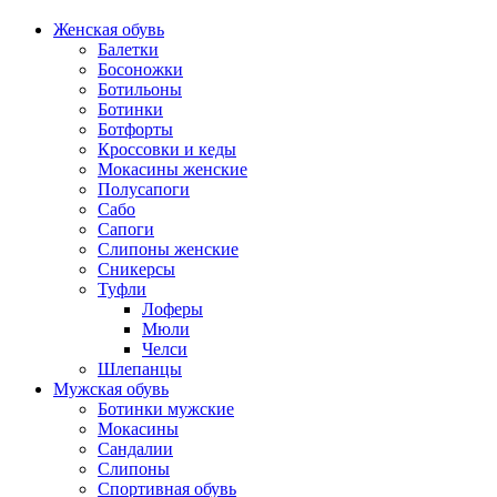
Женская обувь
Балетки
Босоножки
Ботильоны
Ботинки
Ботфорты
Кроссовки и кеды
Мокасины женские
Полусапоги
Сабо
Сапоги
Слипоны женские
Сникерсы
Туфли
Лоферы
Мюли
Челси
Шлепанцы
Мужская обувь
Ботинки мужские
Мокасины
Сандалии
Слипоны
Спортивная обувь