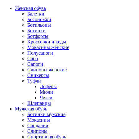
Женская обувь
Балетки
Босоножки
Ботильоны
Ботинки
Ботфорты
Кроссовки и кеды
Мокасины женские
Полусапоги
Сабо
Сапоги
Слипоны женские
Сникерсы
Туфли
Лоферы
Мюли
Челси
Шлепанцы
Мужская обувь
Ботинки мужские
Мокасины
Сандалии
Слипоны
Спортивная обувь