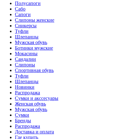
Полусапоги
Сабо
Сапоги
Слипоны женские
Сникерсы
Туфли
Шлепанцы
Мужская обувь
Ботинки мужские
Мокасины
Сандалии
Слипоны
Спортивная обувь
Туфли
Шлепанцы
Новинки
Распродажа
Сумки и акссесуары
Женская обувь
Мужская обувь
Сумки
Бренды
Распродажа
Доставка и оплата
Где купить