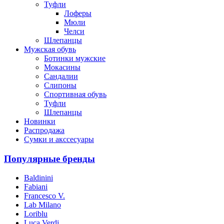
Туфли
Лоферы
Мюли
Челси
Шлепанцы
Мужская обувь
Ботинки мужские
Мокасины
Сандалии
Слипоны
Спортивная обувь
Туфли
Шлепанцы
Новинки
Распродажа
Сумки и акссесуары
Популярные бренды
Baldinini
Fabiani
Francesco V.
Lab Milano
Loriblu
Luca Verdi