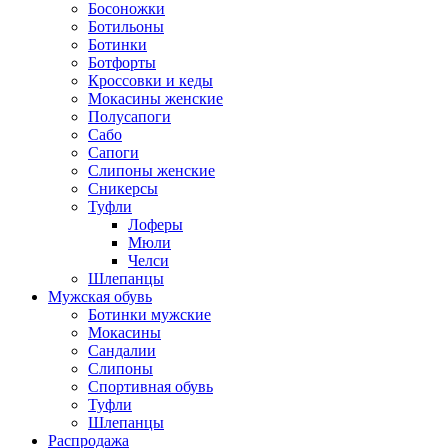
Босоножки
Ботильоны
Ботинки
Ботфорты
Кроссовки и кеды
Мокасины женские
Полусапоги
Сабо
Сапоги
Слипоны женские
Сникерсы
Туфли
Лоферы
Мюли
Челси
Шлепанцы
Мужская обувь
Ботинки мужские
Мокасины
Сандалии
Слипоны
Спортивная обувь
Туфли
Шлепанцы
Распродажа