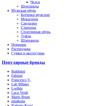
Челси
Шлепанцы
Мужская обувь
Ботинки мужские
Мокасины
Сандалии
Слипоны
Спортивная обувь
Туфли
Шлепанцы
Новинки
Распродажа
Сумки и акссесуары
Популярные бренды
Baldinini
Fabiani
Francesco V.
Lab Milano
Loriblu
Luca Verdi
Mario Bruni
nila&nila
Roberto Rossi