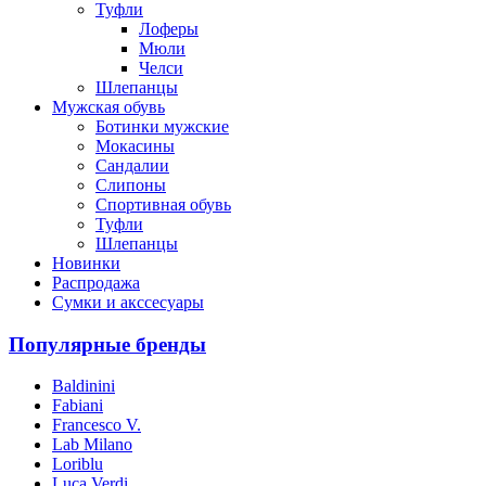
Туфли
Лоферы
Мюли
Челси
Шлепанцы
Мужская обувь
Ботинки мужские
Мокасины
Сандалии
Слипоны
Спортивная обувь
Туфли
Шлепанцы
Новинки
Распродажа
Сумки и акссесуары
Популярные бренды
Baldinini
Fabiani
Francesco V.
Lab Milano
Loriblu
Luca Verdi