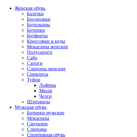
Женская обувь
Балетки
Босоножки
Ботильоны
Ботинки
Ботфорты
Кроссовки и кеды
Мокасины женские
Полусапоги
Сабо
Сапоги
Слипоны женские
Сникерсы
Туфли
Лоферы
Мюли
Челси
Шлепанцы
Мужская обувь
Ботинки мужские
Мокасины
Сандалии
Слипоны
Спортивная обувь