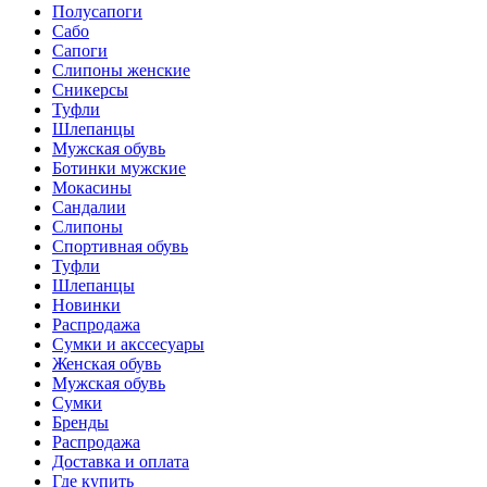
Полусапоги
Сабо
Сапоги
Слипоны женские
Сникерсы
Туфли
Шлепанцы
Мужская обувь
Ботинки мужские
Мокасины
Сандалии
Слипоны
Спортивная обувь
Туфли
Шлепанцы
Новинки
Распродажа
Сумки и акссесуары
Женская обувь
Мужская обувь
Сумки
Бренды
Распродажа
Доставка и оплата
Где купить