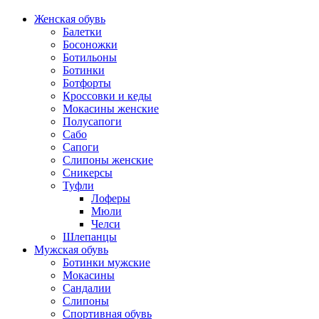
Женская обувь
Балетки
Босоножки
Ботильоны
Ботинки
Ботфорты
Кроссовки и кеды
Мокасины женские
Полусапоги
Сабо
Сапоги
Слипоны женские
Сникерсы
Туфли
Лоферы
Мюли
Челси
Шлепанцы
Мужская обувь
Ботинки мужские
Мокасины
Сандалии
Слипоны
Спортивная обувь