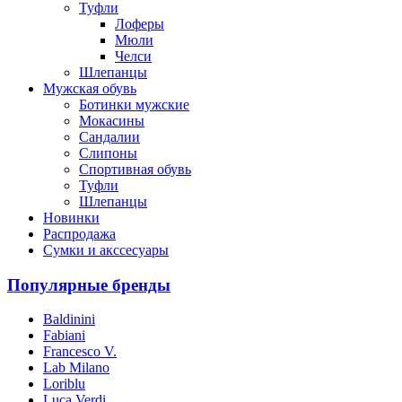
Туфли
Лоферы
Мюли
Челси
Шлепанцы
Мужская обувь
Ботинки мужские
Мокасины
Сандалии
Слипоны
Спортивная обувь
Туфли
Шлепанцы
Новинки
Распродажа
Сумки и акссесуары
Популярные бренды
Baldinini
Fabiani
Francesco V.
Lab Milano
Loriblu
Luca Verdi