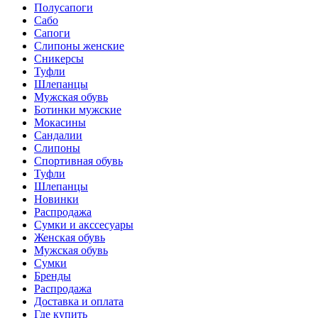
Полусапоги
Сабо
Сапоги
Слипоны женские
Сникерсы
Туфли
Шлепанцы
Мужская обувь
Ботинки мужские
Мокасины
Сандалии
Слипоны
Спортивная обувь
Туфли
Шлепанцы
Новинки
Распродажа
Сумки и акссесуары
Женская обувь
Мужская обувь
Сумки
Бренды
Распродажа
Доставка и оплата
Где купить