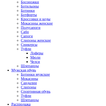
Босоножки
Ботильоны
Ботинки
Ботфорты
Кроссовки и кеды
Мокасины женские
Полусапоги
Сабо
Сапоги
Слипоны женские
Сникерсы
Туфли
Лоферы
Мюли
Челси
Шлепанцы
Мужская обувь
Ботинки мужские
Мокасины
Сандалии
Слипоны
Спортивная обувь
Туфли
Шлепанцы
Распродажа