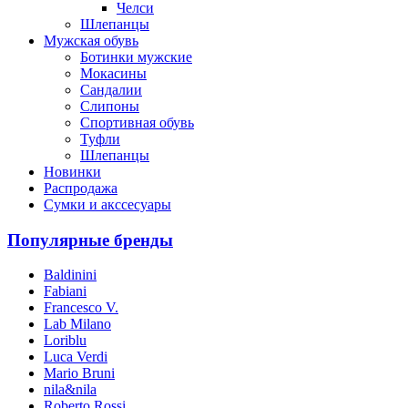
Челси
Шлепанцы
Мужская обувь
Ботинки мужские
Мокасины
Сандалии
Слипоны
Спортивная обувь
Туфли
Шлепанцы
Новинки
Распродажа
Сумки и акссесуары
Популярные бренды
Baldinini
Fabiani
Francesco V.
Lab Milano
Loriblu
Luca Verdi
Mario Bruni
nila&nila
Roberto Rossi