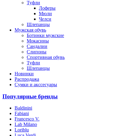
Туфли
Лоферы
Мюли
Челси
Шлепанцы
Мужская обувь
Ботинки мужские
Мокасины
Сандалии
Слипоны
Спортивная обувь
Туфли
Шлепанцы
Новинки
Распродажа
Сумки и акссесуары
Популярные бренды
Baldinini
Fabiani
Francesco V.
Lab Milano
Loriblu
Luca Verdi