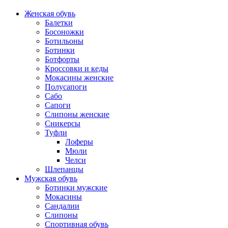
Женская обувь
Балетки
Босоножки
Ботильоны
Ботинки
Ботфорты
Кроссовки и кеды
Мокасины женские
Полусапоги
Сабо
Сапоги
Слипоны женские
Сникерсы
Туфли
Лоферы
Мюли
Челси
Шлепанцы
Мужская обувь
Ботинки мужские
Мокасины
Сандалии
Слипоны
Спортивная обувь