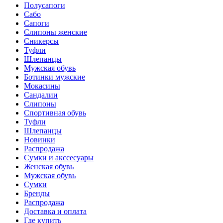
Полусапоги
Сабо
Сапоги
Слипоны женские
Сникерсы
Туфли
Шлепанцы
Мужская обувь
Ботинки мужские
Мокасины
Сандалии
Слипоны
Спортивная обувь
Туфли
Шлепанцы
Новинки
Распродажа
Сумки и акссесуары
Женская обувь
Мужская обувь
Сумки
Бренды
Распродажа
Доставка и оплата
Где купить