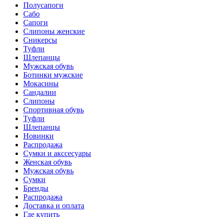
Полусапоги
Сабо
Сапоги
Слипоны женские
Сникерсы
Туфли
Шлепанцы
Мужская обувь
Ботинки мужские
Мокасины
Сандалии
Слипоны
Спортивная обувь
Туфли
Шлепанцы
Новинки
Распродажа
Сумки и акссесуары
Женская обувь
Мужская обувь
Сумки
Бренды
Распродажа
Доставка и оплата
Где купить