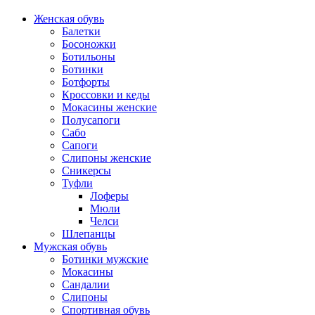
Женская обувь
Балетки
Босоножки
Ботильоны
Ботинки
Ботфорты
Кроссовки и кеды
Мокасины женские
Полусапоги
Сабо
Сапоги
Слипоны женские
Сникерсы
Туфли
Лоферы
Мюли
Челси
Шлепанцы
Мужская обувь
Ботинки мужские
Мокасины
Сандалии
Слипоны
Спортивная обувь