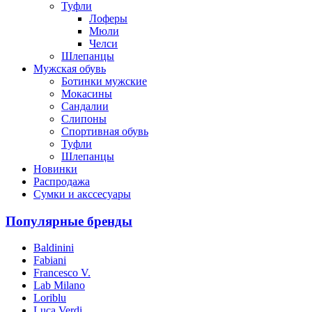
Туфли
Лоферы
Мюли
Челси
Шлепанцы
Мужская обувь
Ботинки мужские
Мокасины
Сандалии
Слипоны
Спортивная обувь
Туфли
Шлепанцы
Новинки
Распродажа
Сумки и акссесуары
Популярные бренды
Baldinini
Fabiani
Francesco V.
Lab Milano
Loriblu
Luca Verdi