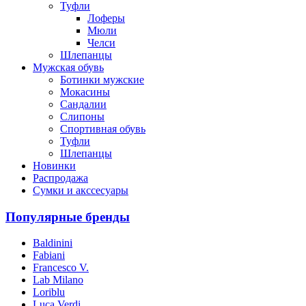
Туфли
Лоферы
Мюли
Челси
Шлепанцы
Мужская обувь
Ботинки мужские
Мокасины
Сандалии
Слипоны
Спортивная обувь
Туфли
Шлепанцы
Новинки
Распродажа
Сумки и акссесуары
Популярные бренды
Baldinini
Fabiani
Francesco V.
Lab Milano
Loriblu
Luca Verdi