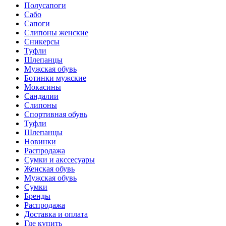
Полусапоги
Сабо
Сапоги
Слипоны женские
Сникерсы
Туфли
Шлепанцы
Мужская обувь
Ботинки мужские
Мокасины
Сандалии
Слипоны
Спортивная обувь
Туфли
Шлепанцы
Новинки
Распродажа
Сумки и акссесуары
Женская обувь
Мужская обувь
Сумки
Бренды
Распродажа
Доставка и оплата
Где купить