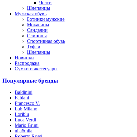
Челси
Шлепанцы
Мужская обувь
Ботинки мужские
Мокасины
Сандалии
Слипоны
Спортивная обувь
Туфли
Шлепанцы
Новинки
Распродажа
Сумки и акссесуары
Популярные бренды
Baldinini
Fabiani
Francesco V.
Lab Milano
Loriblu
Luca Verdi
Mario Bruni
nila&nila
Roberto Rossi