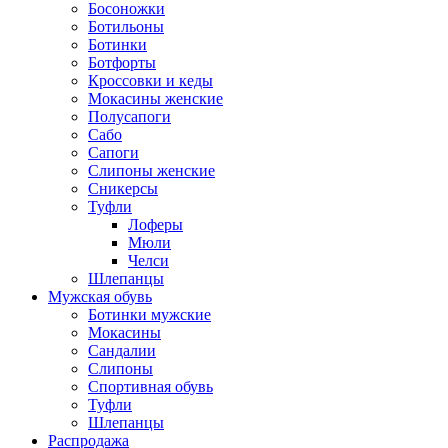
Босоножки
Ботильоны
Ботинки
Ботфорты
Кроссовки и кеды
Мокасины женские
Полусапоги
Сабо
Сапоги
Слипоны женские
Сникерсы
Туфли
Лоферы
Мюли
Челси
Шлепанцы
Мужская обувь
Ботинки мужские
Мокасины
Сандалии
Слипоны
Спортивная обувь
Туфли
Шлепанцы
Распродажа