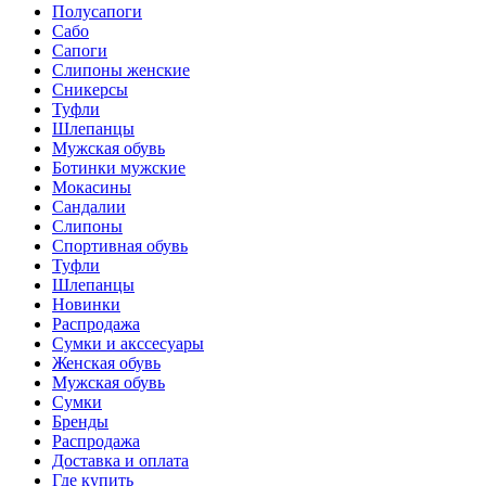
Полусапоги
Сабо
Сапоги
Слипоны женские
Сникерсы
Туфли
Шлепанцы
Мужская обувь
Ботинки мужские
Мокасины
Сандалии
Слипоны
Спортивная обувь
Туфли
Шлепанцы
Новинки
Распродажа
Сумки и акссесуары
Женская обувь
Мужская обувь
Сумки
Бренды
Распродажа
Доставка и оплата
Где купить