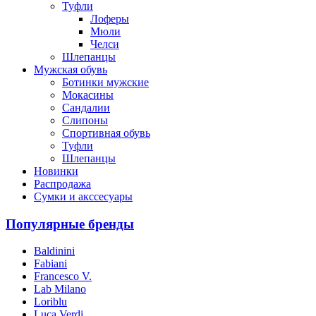
Туфли
Лоферы
Мюли
Челси
Шлепанцы
Мужская обувь
Ботинки мужские
Мокасины
Сандалии
Слипоны
Спортивная обувь
Туфли
Шлепанцы
Новинки
Распродажа
Сумки и акссесуары
Популярные бренды
Baldinini
Fabiani
Francesco V.
Lab Milano
Loriblu
Luca Verdi