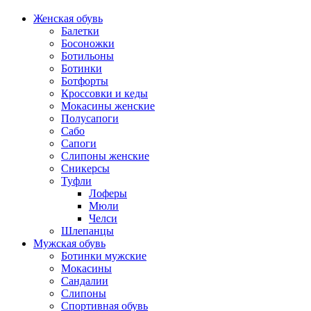
Женская обувь
Балетки
Босоножки
Ботильоны
Ботинки
Ботфорты
Кроссовки и кеды
Мокасины женские
Полусапоги
Сабо
Сапоги
Слипоны женские
Сникерсы
Туфли
Лоферы
Мюли
Челси
Шлепанцы
Мужская обувь
Ботинки мужские
Мокасины
Сандалии
Слипоны
Спортивная обувь